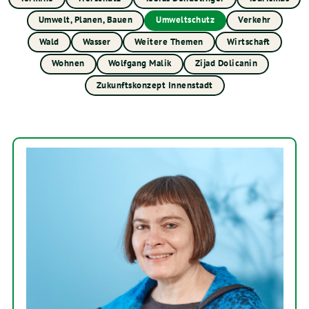
Umwelt, Planen, Bauen
Umweltschutz
Verkehr
Wald
Wasser
Weitere Themen
Wirtschaft
Wohnen
Wolfgang Malik
Zijad Dolicanin
Zukunftskonzept Innenstadt