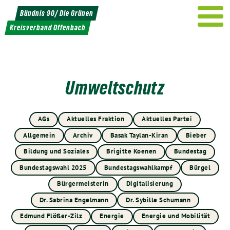
Weiter
Bündnis 90/ Die Grünen
zum
Kreisverband Offenbach
Inhalt
Umweltschutz
AGs
Aktuelles Fraktion
Aktuelles Partei
Allgemein
Archiv
Basak Taylan-Kiran
Bieber
Bildung und Soziales
Brigitte Koenen
Bundestag
Bundestagswahl 2025
Bundestagswahlkampf
Bürgel
Bürgermeisterin
Digitalisierung
Dr. Sabrina Engelmann
Dr. Sybille Schumann
Edmund Flößer-Zilz
Energie
Energie und Mobilität