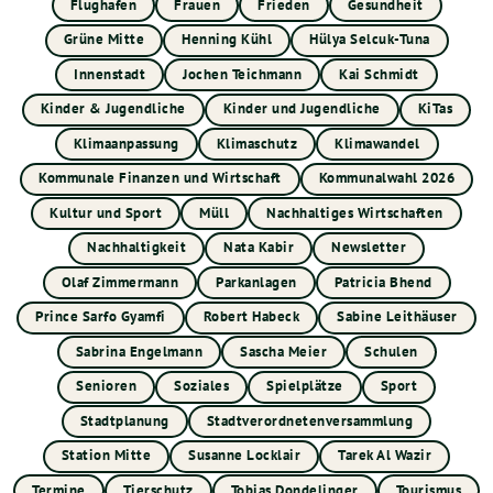
Flughafen
Frauen
Frieden
Gesundheit
Grüne Mitte
Henning Kühl
Hülya Selcuk-Tuna
Innenstadt
Jochen Teichmann
Kai Schmidt
Kinder & Jugendliche
Kinder und Jugendliche
KiTas
Klimaanpassung
Klimaschutz
Klimawandel
Kommunale Finanzen und Wirtschaft
Kommunalwahl 2026
Kultur und Sport
Müll
Nachhaltiges Wirtschaften
Nachhaltigkeit
Nata Kabir
Newsletter
Olaf Zimmermann
Parkanlagen
Patricia Bhend
Prince Sarfo Gyamfi
Robert Habeck
Sabine Leithäuser
Sabrina Engelmann
Sascha Meier
Schulen
Senioren
Soziales
Spielplätze
Sport
Stadtplanung
Stadtverordnetenversammlung
Station Mitte
Susanne Locklair
Tarek Al Wazir
Termine
Tierschutz
Tobias Dondelinger
Tourismus