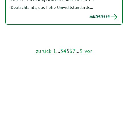
Deutschlands, das hohe Umweltstandards…
weiterlesen
zurück
1
…
3
4
5
6
7
…
9
vor