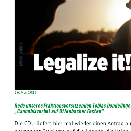
26. Mai 2025
Rede unseres Fraktionsvorsitzenden Tobias Dondelinge
„Cannabisverbot auf Offenbacher Festen“
Die CDU liefert hier mal wieder einen Antrag au