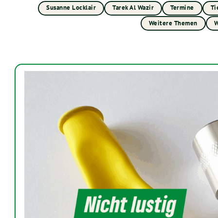
Susanne Locklair
Tarek Al Wazir
Termine
Ti
Weitere Themen
W