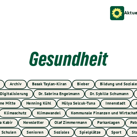
Aktue
Gesundheit
Archiv
Basak Taylan-Kiran
Bieber
Bildung und Soziale
Digitalisierung
Dr. Sabrina Engelmann
Dr. Sybille Schumann
ne Mitte
Henning Kühl
Hülya Selcuk-Tuna
Innenstadt
Klimaschutz
Klimawandel
Kommunale Finanzen und Wirtschaf
a Kabir
Newsletter
Olaf Zimmermann
Parkanlagen
Pat
Schulen
Senioren
Soziales
Spielplätze
Sport
St