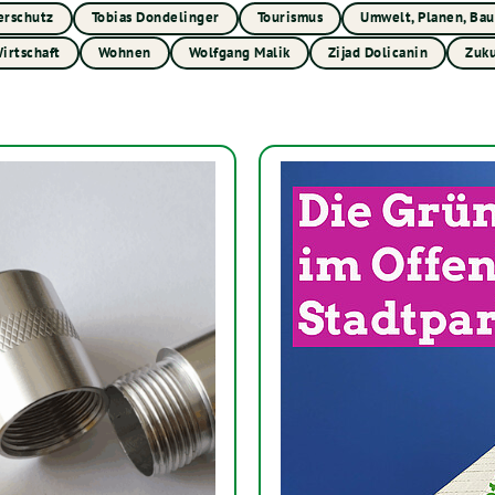
erschutz
Tobias Dondelinger
Tourismus
Umwelt, Planen, Ba
irtschaft
Wohnen
Wolfgang Malik
Zijad Dolicanin
Zuku