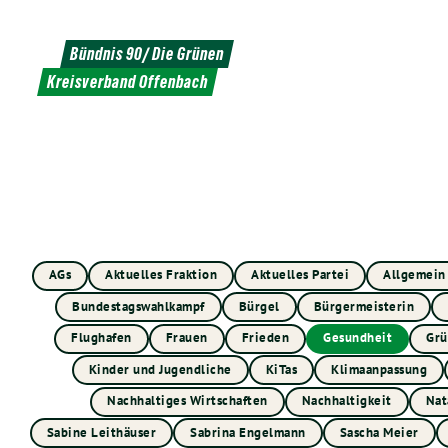
Weiter
zum
Bündnis 90/ Die Grünen
Inhalt
Kreisverband Offenbach
AGs
Aktuelles Fraktion
Aktuelles Partei
Allgemein
Bundestagswahlkampf
Bürgel
Bürgermeisterin
Flughafen
Frauen
Frieden
Gesundheit
Grü
Kinder und Jugendliche
KiTas
Klimaanpassung
Nachhaltiges Wirtschaften
Nachhaltigkeit
Nat
Sabine Leithäuser
Sabrina Engelmann
Sascha Meier