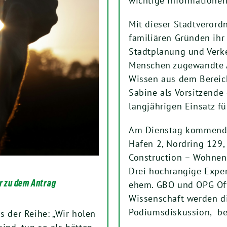
wichtige Informationen
Mit dieser Stadtverord
familiären Gründen ih
Stadtplanung und Verk
Menschen zugewandte A
Wissen aus dem Bereich
Sabine als Vorsitzende
langjährigen Einsatz fü
Am Dienstag kommende
Hafen 2, Nordring 129,
Construction – Wohnen 
Drei hochrangige Exper
r zu dem Antrag
ehem. GBO und OPG Of
Wissenschaft werden d
Podiumsdiskussion, be
s der Reihe: „Wir holen