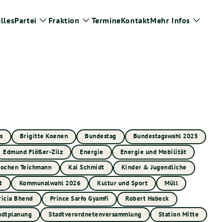
lles
Partei
Fraktion
Termine
Kontakt
Mehr Infos
Zeige
Zeige
Zeige
Untermenü
Untermenü
Unter
s
Brigitte Koenen
Bundestag
Bundestagswahl 2025
Edmund Flößer-Zilz
Energie
Energie und Mobilität
Jochen Teichmann
Kai Schmidt
Kinder & Jugendliche
t
Kommunalwahl 2026
Kultur und Sport
Müll
ricia Bhend
Prince Sarfo Gyamfi
Robert Habeck
adtplanung
Stadtverordnetenversammlung
Station Mitte