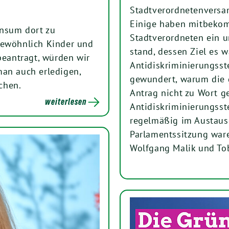
Stadtverordnetenversa
Einige haben mitbekom
onsum dort zu
Stadtverordneten ein u
gewöhnlich Kinder und
stand, dessen Ziel es w
beantragt, würden wir
Antidiskriminierungsst
man auch erledigen,
gewundert, warum die g
chen.
Antrag nicht zu Wort g
weiterlesen
Antidiskriminierungsste
regelmäßig im Austaus
Parlamentssitzung war
Wolfgang Malik und Tob