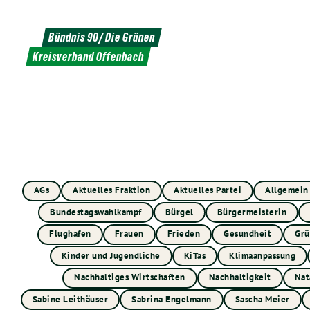
Weiter
zum
Bündnis 90/ Die Grünen
Inhalt
Kreisverband Offenbach
AGs
Aktuelles Fraktion
Aktuelles Partei
Allgemein
Bundestagswahlkampf
Bürgel
Bürgermeisterin
Flughafen
Frauen
Frieden
Gesundheit
Grü
Kinder und Jugendliche
KiTas
Klimaanpassung
Nachhaltiges Wirtschaften
Nachhaltigkeit
Nat
Sabine Leithäuser
Sabrina Engelmann
Sascha Meier