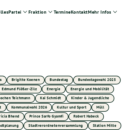
lles
Partei
Fraktion
Termine
Kontakt
Mehr Infos
Zeige
Zeige
Zeige
Untermenü
Untermenü
Unter
s
Brigitte Koenen
Bundestag
Bundestagswahl 2025
Edmund Flößer-Zilz
Energie
Energie und Mobilität
Jochen Teichmann
Kai Schmidt
Kinder & Jugendliche
t
Kommunalwahl 2026
Kultur und Sport
Müll
ricia Bhend
Prince Sarfo Gyamfi
Robert Habeck
adtplanung
Stadtverordnetenversammlung
Station Mitte