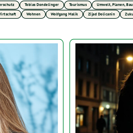
erschutz
Tobias Dondelinger
Tourismus
Umwelt, Planen, Ba
irtschaft
Wohnen
Wolfgang Malik
Zijad Dolicanin
Zuku