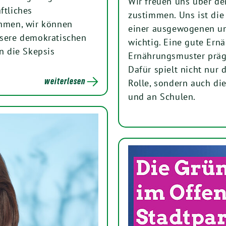
Wir freuen uns über d
ftliches
zustimmen. Uns ist die
hmen, wir können
einer ausgewogenen un
nsere demokratischen
wichtig. Eine gute Ern
en die Skepsis
Ernährungsmuster präg
.
Dafür spielt nicht nur 
weiterlesen
Rolle, sondern auch di
und an Schulen.