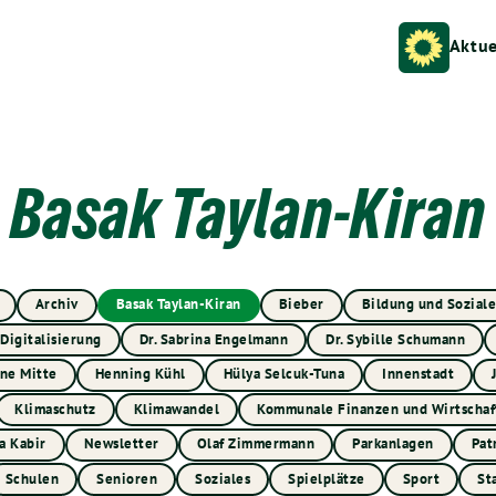
Aktue
Basak Taylan-Kiran
Archiv
Basak Taylan-Kiran
Bieber
Bildung und Soziale
Digitalisierung
Dr. Sabrina Engelmann
Dr. Sybille Schumann
ne Mitte
Henning Kühl
Hülya Selcuk-Tuna
Innenstadt
Klimaschutz
Klimawandel
Kommunale Finanzen und Wirtschaf
a Kabir
Newsletter
Olaf Zimmermann
Parkanlagen
Pat
Schulen
Senioren
Soziales
Spielplätze
Sport
St