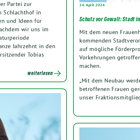
er Partei zur
24. April 2024
m Schlachthof in
Schutz vor Gewalt: Stadt i
en und Ideen für
Nachdem wir uns im
Mit dem neuen Frauenha
laturperiode
kommenden Stadtveror
anze Jahrzehnt in den
auf mögliche Förderpr
rsitzender Tobias
Vorkehrungen getroffe
machen.
weiterlesen
„Mit dem Neubau werde
betroffenen Frauen gere
unser Fraktionsmitglie