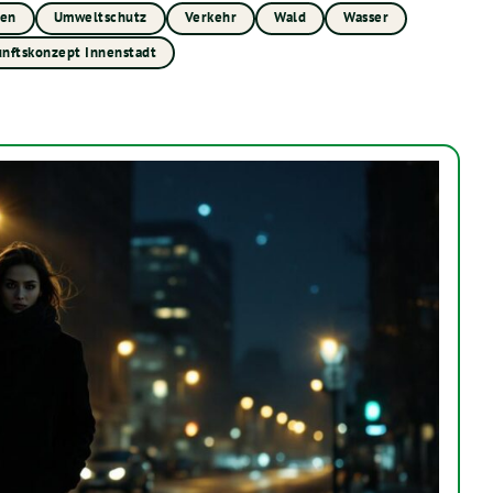
uen
Umweltschutz
Verkehr
Wald
Wasser
nftskonzept Innenstadt