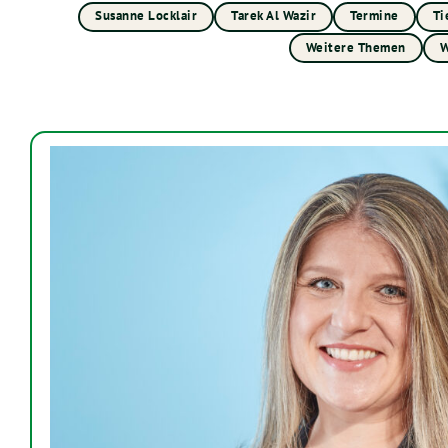
Susanne Locklair
Tarek Al Wazir
Termine
Ti
Weitere Themen
W