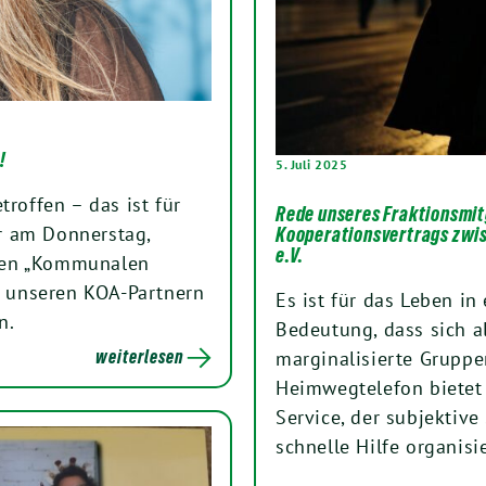
!
5. Juli 2025
troffen – das ist für
Rede unseres Fraktionsmit
r am Donnerstag,
Kooperationsvertrags zwi
e.V.
den „Kommunalen
 unseren KOA-Partnern
Es ist für das Leben i
n.
Bedeutung, dass sich 
marginalisierte Gruppe
weiterlesen
Heimwegtelefon bietet 
Service, der subjektive 
schnelle Hilfe organisi