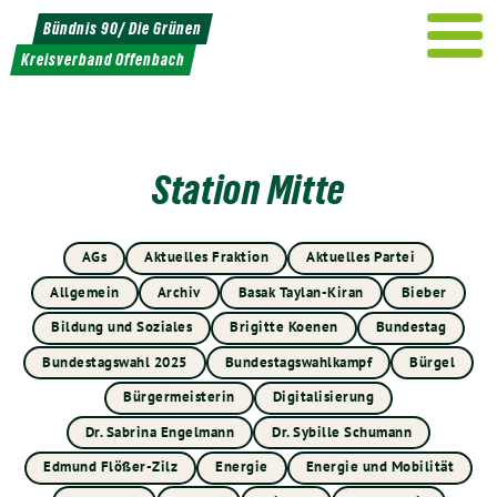
Weiter
Bündnis 90/ Die Grünen
zum
Kreisverband Offenbach
Inhalt
Station Mitte
AGs
Aktuelles Fraktion
Aktuelles Partei
Allgemein
Archiv
Basak Taylan-Kiran
Bieber
Bildung und Soziales
Brigitte Koenen
Bundestag
Bundestagswahl 2025
Bundestagswahlkampf
Bürgel
Bürgermeisterin
Digitalisierung
Dr. Sabrina Engelmann
Dr. Sybille Schumann
Edmund Flößer-Zilz
Energie
Energie und Mobilität