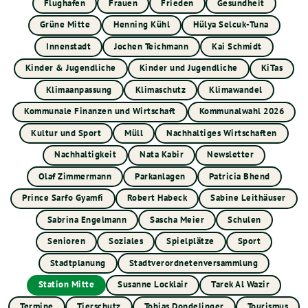
Flughafen
Frauen
Frieden
Gesundheit
Grüne Mitte
Henning Kühl
Hülya Selcuk-Tuna
Innenstadt
Jochen Teichmann
Kai Schmidt
Kinder & Jugendliche
Kinder und Jugendliche
KiTas
Klimaanpassung
Klimaschutz
Klimawandel
Kommunale Finanzen und Wirtschaft
Kommunalwahl 2026
Kultur und Sport
Müll
Nachhaltiges Wirtschaften
Nachhaltigkeit
Nata Kabir
Newsletter
Olaf Zimmermann
Parkanlagen
Patricia Bhend
Prince Sarfo Gyamfi
Robert Habeck
Sabine Leithäuser
Sabrina Engelmann
Sascha Meier
Schulen
Senioren
Soziales
Spielplätze
Sport
Stadtplanung
Stadtverordnetenversammlung
Station Mitte
Susanne Locklair
Tarek Al Wazir
Termine
Tierschutz
Tobias Dondelinger
Tourismus