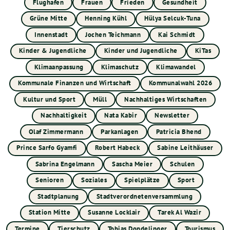
Flughafen
Frauen
Frieden
Gesundheit
Grüne Mitte
Henning Kühl
Hülya Selcuk-Tuna
Innenstadt
Jochen Teichmann
Kai Schmidt
Kinder & Jugendliche
Kinder und Jugendliche
KiTas
Klimaanpassung
Klimaschutz
Klimawandel
Kommunale Finanzen und Wirtschaft
Kommunalwahl 2026
Kultur und Sport
Müll
Nachhaltiges Wirtschaften
Nachhaltigkeit
Nata Kabir
Newsletter
Olaf Zimmermann
Parkanlagen
Patricia Bhend
Prince Sarfo Gyamfi
Robert Habeck
Sabine Leithäuser
Sabrina Engelmann
Sascha Meier
Schulen
Senioren
Soziales
Spielplätze
Sport
Stadtplanung
Stadtverordnetenversammlung
Station Mitte
Susanne Locklair
Tarek Al Wazir
Termine
Tierschutz
Tobias Dondelinger
Tourismus