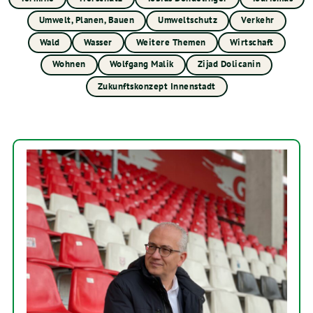
Umwelt, Planen, Bauen
Umweltschutz
Verkehr
Wald
Wasser
Weitere Themen
Wirtschaft
Wohnen
Wolfgang Malik
Zijad Dolicanin
Zukunftskonzept Innenstadt