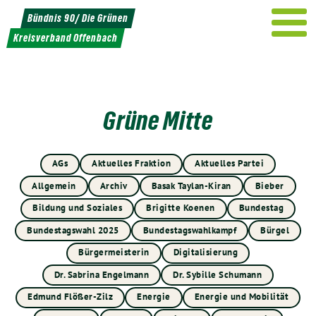
Weiter
Bündnis 90/ Die Grünen
zum
Kreisverband Offenbach
Inhalt
Grüne Mitte
AGs
Aktuelles Fraktion
Aktuelles Partei
Allgemein
Archiv
Basak Taylan-Kiran
Bieber
Bildung und Soziales
Brigitte Koenen
Bundestag
Bundestagswahl 2025
Bundestagswahlkampf
Bürgel
Bürgermeisterin
Digitalisierung
Dr. Sabrina Engelmann
Dr. Sybille Schumann
Edmund Flößer-Zilz
Energie
Energie und Mobilität