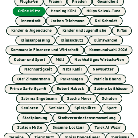
Flughafen
Frauen
Frieden
Gesundheit
Grüne Mitte
Henning Kühl
Hülya Selcuk-Tuna
Innenstadt
Jochen Teichmann
Kai Schmidt
Kinder & Jugendliche
Kinder und Jugendliche
KiTas
Klimaanpassung
Klimaschutz
Klimawandel
Kommunale Finanzen und Wirtschaft
Kommunalwahl 2026
Kultur und Sport
Müll
Nachhaltiges Wirtschaften
Nachhaltigkeit
Nata Kabir
Newsletter
Olaf Zimmermann
Parkanlagen
Patricia Bhend
Prince Sarfo Gyamfi
Robert Habeck
Sabine Leithäuser
Sabrina Engelmann
Sascha Meier
Schulen
Senioren
Soziales
Spielplätze
Sport
Stadtplanung
Stadtverordnetenversammlung
Station Mitte
Susanne Locklair
Tarek Al Wazir
Termine
Tierschutz
Tobias Dondelinger
Tourismus