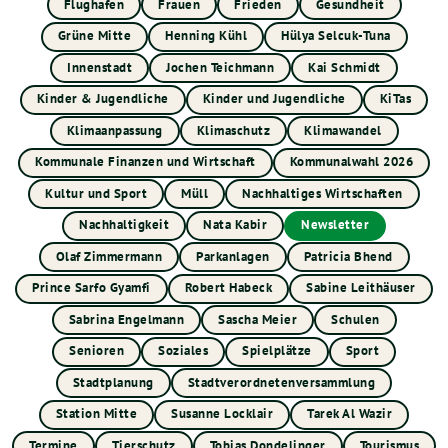
Flughafen
Frauen
Frieden
Gesundheit
Grüne Mitte
Henning Kühl
Hülya Selcuk-Tuna
Innenstadt
Jochen Teichmann
Kai Schmidt
Kinder & Jugendliche
Kinder und Jugendliche
KiTas
Klimaanpassung
Klimaschutz
Klimawandel
Kommunale Finanzen und Wirtschaft
Kommunalwahl 2026
Kultur und Sport
Müll
Nachhaltiges Wirtschaften
Nachhaltigkeit
Nata Kabir
Newsletter
Olaf Zimmermann
Parkanlagen
Patricia Bhend
Prince Sarfo Gyamfi
Robert Habeck
Sabine Leithäuser
Sabrina Engelmann
Sascha Meier
Schulen
Senioren
Soziales
Spielplätze
Sport
Stadtplanung
Stadtverordnetenversammlung
Station Mitte
Susanne Locklair
Tarek Al Wazir
Termine
Tierschutz
Tobias Dondelinger
Tourismus