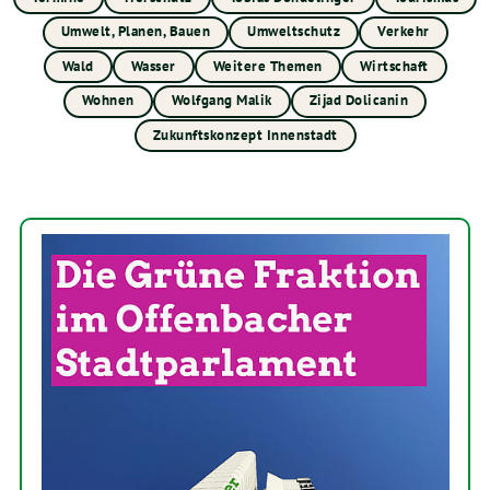
Umwelt, Planen, Bauen
Umweltschutz
Verkehr
Wald
Wasser
Weitere Themen
Wirtschaft
Wohnen
Wolfgang Malik
Zijad Dolicanin
Zukunftskonzept Innenstadt