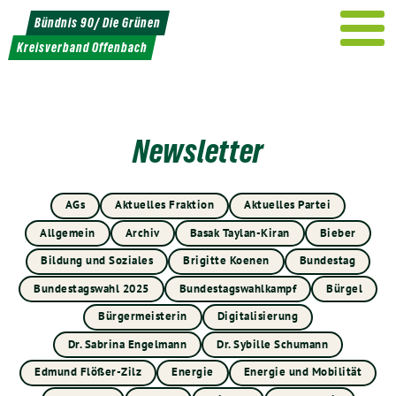
Weiter
Bündnis 90/ Die Grünen
zum
Kreisverband Offenbach
Inhalt
Newsletter
AGs
Aktuelles Fraktion
Aktuelles Partei
Allgemein
Archiv
Basak Taylan-Kiran
Bieber
Bildung und Soziales
Brigitte Koenen
Bundestag
Bundestagswahl 2025
Bundestagswahlkampf
Bürgel
Bürgermeisterin
Digitalisierung
Dr. Sabrina Engelmann
Dr. Sybille Schumann
Edmund Flößer-Zilz
Energie
Energie und Mobilität