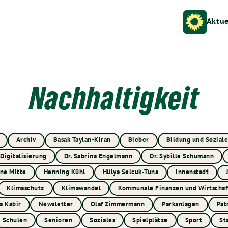
Aktue
Nachhaltigkeit
Archiv
Basak Taylan-Kiran
Bieber
Bildung und Soziale
Digitalisierung
Dr. Sabrina Engelmann
Dr. Sybille Schumann
ne Mitte
Henning Kühl
Hülya Selcuk-Tuna
Innenstadt
Klimaschutz
Klimawandel
Kommunale Finanzen und Wirtschaf
a Kabir
Newsletter
Olaf Zimmermann
Parkanlagen
Pat
Schulen
Senioren
Soziales
Spielplätze
Sport
St