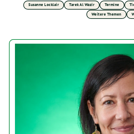
Susanne Locklair
Tarek Al Wazir
Termine
Ti
Weitere Themen
W