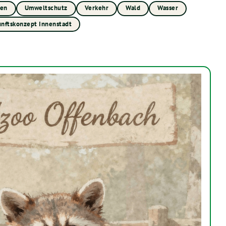
uen
Umweltschutz
Verkehr
Wald
Wasser
nftskonzept Innenstadt