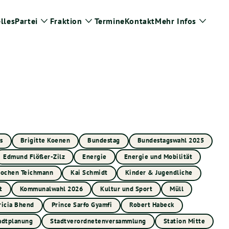
lles
Partei
Fraktion
Termine
Kontakt
Mehr Infos
Zeige
Zeige
Zeige
Untermenü
Untermenü
Unter
s
Brigitte Koenen
Bundestag
Bundestagswahl 2025
Edmund Flößer-Zilz
Energie
Energie und Mobilität
Jochen Teichmann
Kai Schmidt
Kinder & Jugendliche
t
Kommunalwahl 2026
Kultur und Sport
Müll
ricia Bhend
Prince Sarfo Gyamfi
Robert Habeck
adtplanung
Stadtverordnetenversammlung
Station Mitte