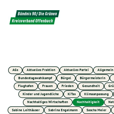
Weiter
zum
Bündnis 90/ Die Grünen
Inhalt
Kreisverband Offenbach
AGs
Aktuelles Fraktion
Aktuelles Partei
Allgemein
Bundestagswahlkampf
Bürgel
Bürgermeisterin
Flughafen
Frauen
Frieden
Gesundheit
Grü
Kinder und Jugendliche
KiTas
Klimaanpassung
Nachhaltiges Wirtschaften
Nachhaltigkeit
Nat
Sabine Leithäuser
Sabrina Engelmann
Sascha Meier