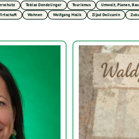
erschutz
Tobias Dondelinger
Tourismus
Umwelt, Planen, Ba
irtschaft
Wohnen
Wolfgang Malik
Zijad Dolicanin
Zuku