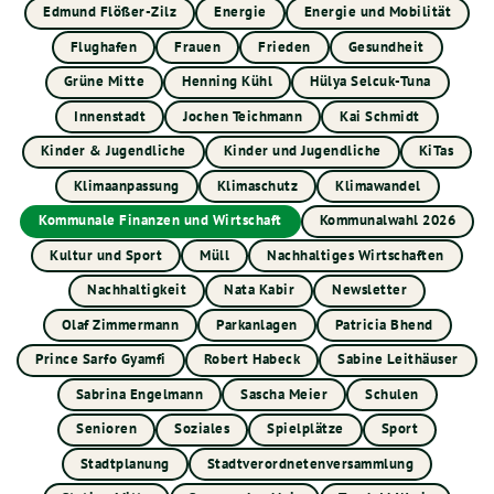
Edmund Flößer-Zilz
Energie
Energie und Mobilität
Flughafen
Frauen
Frieden
Gesundheit
Grüne Mitte
Henning Kühl
Hülya Selcuk-Tuna
Innenstadt
Jochen Teichmann
Kai Schmidt
Kinder & Jugendliche
Kinder und Jugendliche
KiTas
Klimaanpassung
Klimaschutz
Klimawandel
Kommunale Finanzen und Wirtschaft
Kommunalwahl 2026
Kultur und Sport
Müll
Nachhaltiges Wirtschaften
Nachhaltigkeit
Nata Kabir
Newsletter
Olaf Zimmermann
Parkanlagen
Patricia Bhend
Prince Sarfo Gyamfi
Robert Habeck
Sabine Leithäuser
Sabrina Engelmann
Sascha Meier
Schulen
Senioren
Soziales
Spielplätze
Sport
Stadtplanung
Stadtverordnetenversammlung