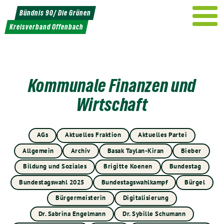
Weiter
Bündnis 90/ Die Grünen
zum
Kreisverband Offenbach
Inhalt
Kommunale Finanzen und
Wirtschaft
AGs
Aktuelles Fraktion
Aktuelles Partei
Allgemein
Archiv
Basak Taylan-Kiran
Bieber
Bildung und Soziales
Brigitte Koenen
Bundestag
Bundestagswahl 2025
Bundestagswahlkampf
Bürgel
Bürgermeisterin
Digitalisierung
Dr. Sabrina Engelmann
Dr. Sybille Schumann