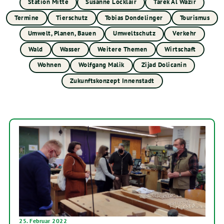
Station Mitte
Susanne Locklair
Tarek Al Wazir
Termine
Tierschutz
Tobias Dondelinger
Tourismus
Umwelt, Planen, Bauen
Umweltschutz
Verkehr
Wald
Wasser
Weitere Themen
Wirtschaft
Wohnen
Wolfgang Malik
Zijad Dolicanin
Zukunftskonzept Innenstadt
25. Februar 2022