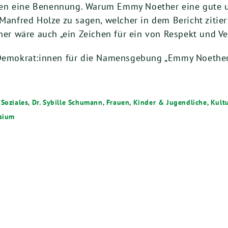
en eine Benennung. Warum Emmy Noether eine gute un
 Manfred Holze zu sagen, welcher in dem Bericht zitie
r wäre auch „ein Zeichen für ein von Respekt und V
r Demokrat:innen für die Namensgebung „Emmy Noether
Soziales
,
Dr. Sybille Schumann
,
Frauen
,
Kinder & Jugendliche
,
Kult
sium