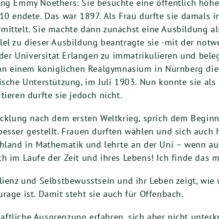
ng Emmy Noethers: Sie besuchte eine öffentlich höhere
10 endete. Das war 1897. Als Frau durfte sie damals i
mittelt. Sie machte dann zunächst eine Ausbildung als
el zu dieser Ausbildung beantragte sie -mit der notw
n der Universität Erlangen zu immatrikulieren und bele
e an einem königlichen Realgymnasium in Nürnberg die
ische Unterstützung, im Juli 1903. Nun konnte sie als
ieren durfte sie jedoch nicht.
wicklung nach dem ersten Weltkrieg, sprich dem Begin
esser gestellt. Frauen durften wählen und sich auch h
chland in Mathematik und lehrte an der Uni – wenn au
h im Laufe der Zeit und ihres Lebens! Ich finde das 
lienz und Selbstbewusstsein und ihr Leben zeigt, wie 
rage ist. Damit steht sie auch für Offenbach.
tliche Ausgrenzung erfahren, sich aber nicht unterkri