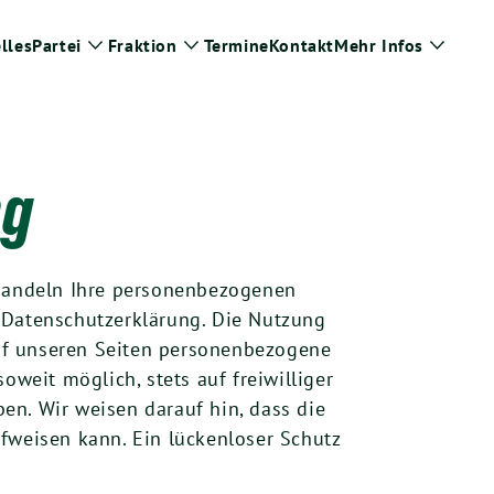
lles
Partei
Fraktion
Termine
Kontakt
Mehr Infos
Zeige
Zeige
Zeige
Untermenü
Untermenü
Unter
ng
ehandeln Ihre personenbezogenen
 Datenschutzerklärung. Die Nutzung
uf unseren Seiten personenbezogene
oweit möglich, stets auf freiwilliger
en. Wir weisen darauf hin, dass die
fweisen kann. Ein lückenloser Schutz