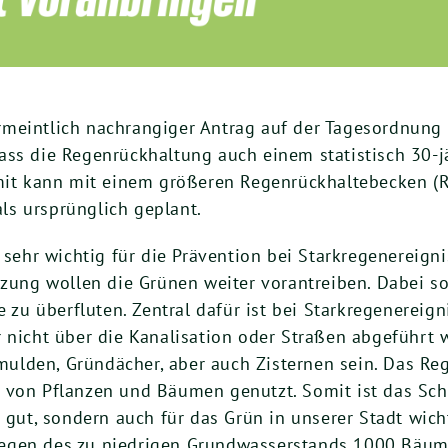
meintlich nachrangiger Antrag auf der Tagesordnung d
ass die Regenrückhaltung auch einem statistisch 30-jä
amit kann mit einem größeren Regenrückhaltebecken (
s ursprünglich geplant.
 sehr wichtig für die Prävention bei Starkregenereigni
zung wollen die Grünen weiter vorantreiben. Dabei sol
u überfluten. Zentral dafür ist bei Starkregenereig
r nicht über die Kanalisation oder Straßen abgeführt
ulden, Gründächer, aber auch Zisternen sein. Das R
r von Pflanzen und Bäumen genutzt. Somit ist das Sc
t, sondern auch für das Grün in unserer Stadt wichti
egen des zu niedrigen Grundwasserstands 1000 Bäume 