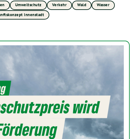
uen
Umweltschutz
Verkehr
Wald
Wasser
nftskonzept Innenstadt