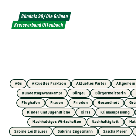
Weiter
zum
Bündnis 90/ Die Grünen
Inhalt
Kreisverband Offenbach
AGs
Aktuelles Fraktion
Aktuelles Partei
Allgemein
Bundestagswahlkampf
Bürgel
Bürgermeisterin
Flughafen
Frauen
Frieden
Gesundheit
Grü
Kinder und Jugendliche
KiTas
Klimaanpassung
Nachhaltiges Wirtschaften
Nachhaltigkeit
Nat
Sabine Leithäuser
Sabrina Engelmann
Sascha Meier