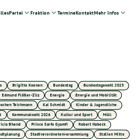
lles
Partei
Fraktion
Termine
Kontakt
Mehr Infos
Zeige
Zeige
Zeige
Untermenü
Untermenü
Unter
s
Brigitte Koenen
Bundestag
Bundestagswahl 2025
Edmund Flößer-Zilz
Energie
Energie und Mobilität
Jochen Teichmann
Kai Schmidt
Kinder & Jugendliche
t
Kommunalwahl 2026
Kultur und Sport
Müll
ricia Bhend
Prince Sarfo Gyamfi
Robert Habeck
adtplanung
Stadtverordnetenversammlung
Station Mitte