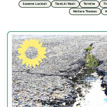
Susanne Locklair
Tarek Al Wazir
Termine
Ti
Weitere Themen
W