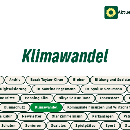
Aktue
Klimawandel
Archiv
Basak Taylan-Kiran
Bieber
Bildung und Soziale
Digitalisierung
Dr. Sabrina Engelmann
Dr. Sybille Schumann
ne Mitte
Henning Kühl
Hülya Selcuk-Tuna
Innenstadt
Klimaschutz
Klimawandel
Kommunale Finanzen und Wirtschaf
a Kabir
Newsletter
Olaf Zimmermann
Parkanlagen
Pat
Schulen
Senioren
Soziales
Spielplätze
Sport
St