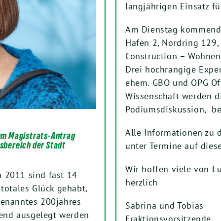
langjährigen Einsatz fü
Am Dienstag kommende
Hafen 2, Nordring 129,
Construction – Wohnen 
Drei hochrangige Exper
ehem. GBO und OPG Of
Wissenschaft werden d
Podiumsdiskussion, be
Alle Informationen zu d
um Magistrats-Antrag
sbereich der Stadt
unter Termine auf diese
Wir hoffen viele von E
 2011 sind fast 14
herzlich
totales Glück gehabt,
genanntes 200jähres
Sabrina und Tobias
end ausgelegt werden
Fraktionsvorsitzende