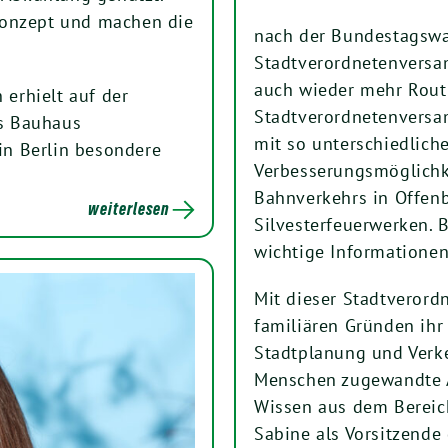
Konzept und machen die
nach der Bundestagswa
Stadtverordnetenversa
auch wieder mehr Routin
erhielt auf der
Stadtverordnetenversa
s Bauhaus
mit so unterschiedlic
n Berlin besondere
Verbesserungsmöglichk
Bahnverkehrs in Offen
weiterlesen
Silvesterfeuerwerken. 
wichtige Informationen
Mit dieser Stadtverord
familiären Gründen ih
Stadtplanung und Verk
Menschen zugewandte A
Wissen aus dem Bereich
Sabine als Vorsitzende