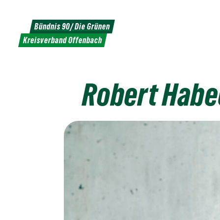
Weiter
zum
Bündnis 90/ Die Grünen
Inhalt
Kreisverband Offenbach
Robert Habe