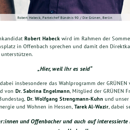
Robert Habeck, Parteichef Bündnis 90 / Die Grünen, Berlin
enkandidat
Robert Habeck
wird im Rahmen der Somme
splatz in Offenbach sprechen und damit den Direktk
, unterstützen.
„Hier, weil ihr es seid“
rd dabei insbesondere das Wahlprogramm der GRÜNEN 
nd von
Dr. Sabrina Engelmann
, Mitglied der GRÜNEN Fr
 Bundestag,
Dr. Wolfgang Strengmann-Kuhn
und unser
 Energie und Wohnen in Hessen,
Tarek Al-Wazir
, dabei s
er:innen und Offenbacher
und auch auf interessiert