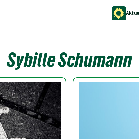
Aktue
Sybille Schumann