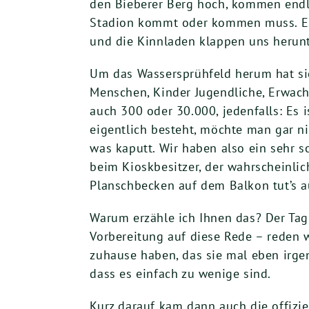
den Bieberer Berg hoch, kommen endl
Stadion kommt oder kommen muss. Es 
und die Kinnladen klappen uns herunt
Um das Wassersprühfeld herum hat sic
Menschen, Kinder Jugendliche, Erwachs
auch 300 oder 30.000, jedenfalls: Es 
eigentlich besteht, möchte man gar ni
was kaputt. Wir haben also ein sehr s
beim Kioskbesitzer, der wahrscheinli
Planschbecken auf dem Balkon tut’s au
Warum erzähle ich Ihnen das? Der Ta
Vorbereitung auf diese Rede – reden 
zuhause haben, das sie mal eben irgen
dass es einfach zu wenige sind.
Kurz darauf kam dann auch die offiziel