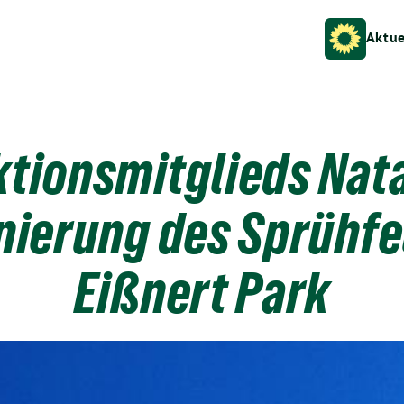
Aktue
tionsmitglieds Nata
nierung des Sprühfe
Eißnert Park