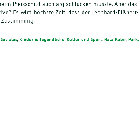
h beim Preisschild auch arg schlucken musste. Aber das
tive? Es wird höchste Zeit, dass der Leonhard-Eißnert-
m Zustimmung.
Soziales
,
Kinder & Jugendliche
,
Kultur und Sport
,
Nata Kabir
,
Park