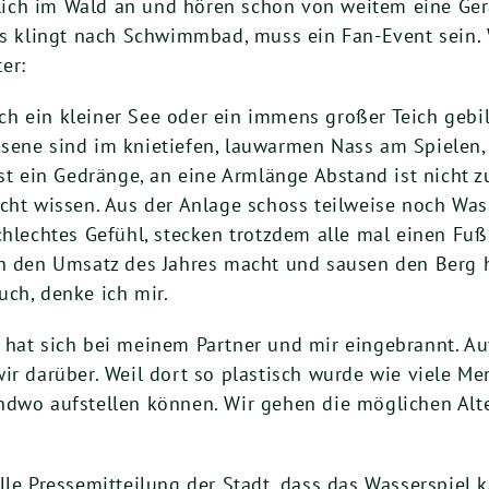
ich im Wald an und hören schon von weitem eine Ger
klingt nach Schwimmbad, muss ein Fan-Event sein. 
er:
h ein kleiner See oder ein immens großer Teich gebil
ene sind im knietiefen, lauwarmen Nass am Spielen, T
ist ein Gedränge, an eine Armlänge Abstand ist nicht
cht wissen. Aus der Anlage schoss teilweise noch Wass
chlechtes Gefühl, stecken trotzdem alle mal einen Fuß 
ch den Umsatz des Jahres macht und sausen den Berg 
ch, denke ich mir.
g hat sich bei meinem Partner und mir eingebrannt. 
wir darüber. Weil dort so plastisch wurde wie viele M
dwo aufstellen können. Wir gehen die möglichen Alter
le Pressemitteilung der Stadt, dass das Wasserspiel k