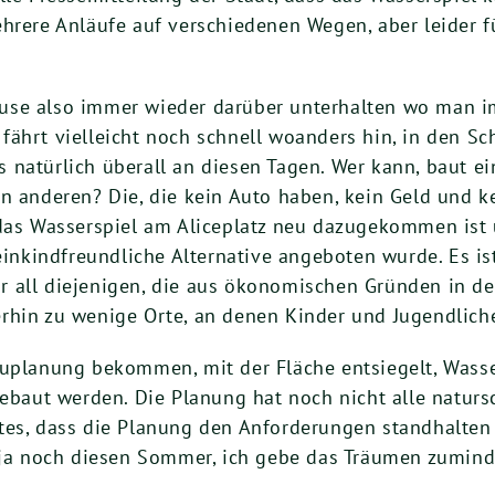
ehrere Anläufe auf verschiedenen Wegen, aber leider 
use also immer wieder darüber unterhalten wo man i
t, fährt vielleicht noch schnell woanders hin, in den S
 es natürlich überall an diesen Tagen. Wer kann, baut e
n anderen? Die, die kein Auto haben, kein Geld und k
 das Wasserspiel am Aliceplatz neu dazugekommen is
leinkindfreundliche Alternative angeboten wurde. Es is
für all diejenigen, die aus ökonomischen Gründen in de
rhin zu wenige Orte, an denen Kinder und Jugendlich
euplanung bekommen, mit der Fläche entsiegelt, Wasse
gebaut werden. Die Planung hat noch nicht alle naturs
tes, dass die Planung den Anforderungen standhalten
 ja noch diesen Sommer, ich gebe das Träumen zuminde