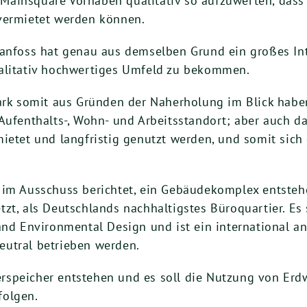
Mainsquare Vorhaben qualitativ so aufzuwerten, dass
vermietet werden können.
oss hat genau aus demselben Grund ein großes Inter
ualitativ hochwertiges Umfeld zu bekommen.
ark somit aus Gründen der Naherholung im Blick haben
Aufenthalts-, Wohn- und Arbeitsstandort; aber auch d
ietet und langfristig genutzt werden, und somit sich d
 im Ausschuss berichtet, ein Gebäudekomplex entsteh
t, als Deutschlands nachhaltigstes Büroquartier. Es s
and Environmental Design und ist ein international an
eutral betrieben werden.
rspeicher entstehen und es soll die Nutzung von Erd
folgen.