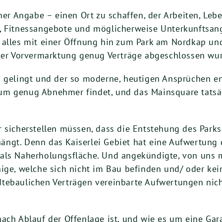
ner Angabe – einen Ort zu schaffen, der Arbeiten, Lebe
s, Fitnessangebote und möglicherweise Unterkunftsan
 alles mit einer Öffnung hin zum Park am Nordkap und
 der Vorvermarktung genug Verträge abgeschlossen wu
s gelingt und der so moderne, heutigen Ansprüchen e
um genug Abnehmer findet, und das Mainsquare tatsä
r sicherstellen müssen, dass die Entstehung des Park
ngt. Denn das Kaiserlei Gebiet hat eine Aufwertung 
 als Naherholungsfläche. Und angekündigte, von uns
ige, welche sich nicht im Bau befinden und/ oder kei
tebaulichen Verträgen vereinbarte Aufwertungen nicht
ach Ablauf der Offenlage ist, und wie es um eine Gar