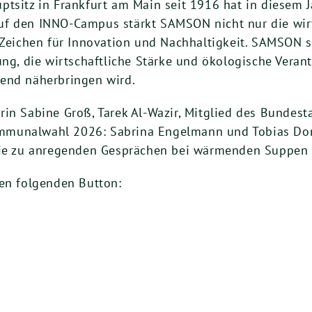
tsitz in Frankfurt am Main seit 1916 hat in diesem J
uf den INNO-Campus stärkt SAMSON nicht nur die wirt
 Zeichen für Innovation und Nachhaltigkeit. SAMSON s
ung, die wirtschaftliche Stärke und ökologische Vera
bend näherbringen wird.
rin Sabine Groß, Tarek Al-Wazir, Mitglied des Bundest
mmunalwahl 2026: Sabrina Engelmann und Tobias Don
 Sie zu anregenden Gesprächen bei wärmenden Suppen 
den folgenden Button: