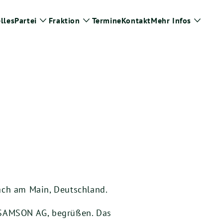
lles
Partei
Fraktion
Termine
Kontakt
Mehr Infos
Zeige
Zeige
Zeige
Untermenü
Untermenü
Unter
bach am Main, Deutschland.
r SAMSON AG, begrüßen. Das