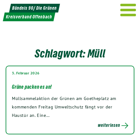
Weiter
Bündnis 90/ Die Grünen
zum
Kreisverband Offenbach
Inhalt
Schlagwort:
Müll
3. Februar 2026
Grüne packen es an!
Müllsammelaktion der Grünen am Goetheplatz am
kommenden Freitag Umweltschutz fängt vor der
Haustür an. Eine…
weiterlesen