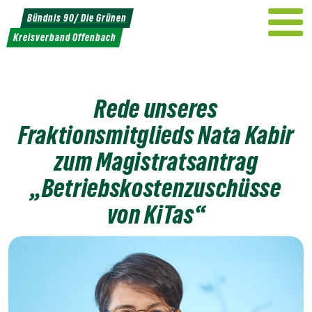
Weiter
Bündnis 90/ Die Grünen
zum
Kreisverband Offenbach
Inhalt
Rede unseres
Fraktionsmitglieds Nata Kabir
zum Magistratsantrag
„Betriebskostenzuschüsse
von KiTas“